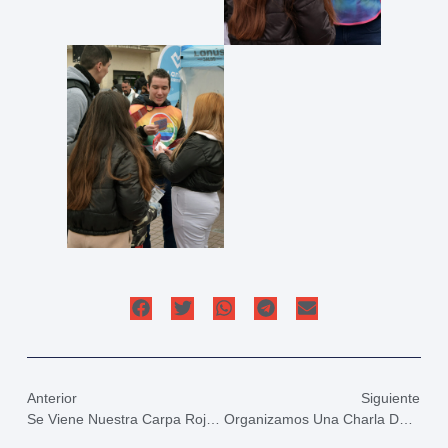
Anterior
Siguiente
Se Viene Nuestra Carpa Roja De Testeo De HIV Y Sífilis En La Estación De Lanús
Organizamos Una Charla De Incidencia Política En El Centro Cultural “Peretz” De Lanús