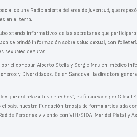
cial de una Radio abierta del área de Juventud, que repasó e
es en el tema.
ubo stands informativos de las secretarías que participaron
 se brindó información sobre salud sexual, con folletería
nes sexuales seguras.
or el conosur, Alberto Stella y Sergio Maulen, médico infe
Géneros y Diversidades, Belen Sandoval; la directora general 
ley que entrelaza tus derechos”, es financiado por Gilead Sc
o el país, nuestra Fundación trabaja de forma articulada
 Red de Personas viviendo con VIH/SIDA (Mar del Plata) y 